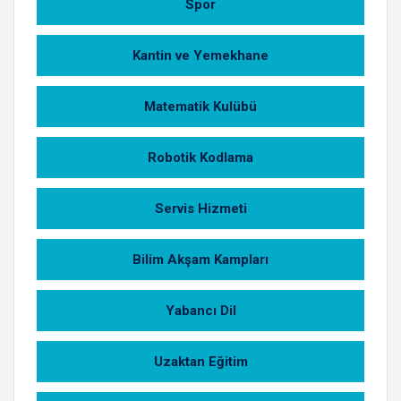
Spor
Kantin ve Yemekhane
Matematik Kulübü
Robotik Kodlama
Servis Hizmeti
Bilim Akşam Kampları
Yabancı Dil
Uzaktan Eğitim