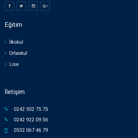
Eğitim
İlkokul
Ortaokul
Lise
İletişim
0242 502 75 75
0242 922 09 56
0532 067 46 79