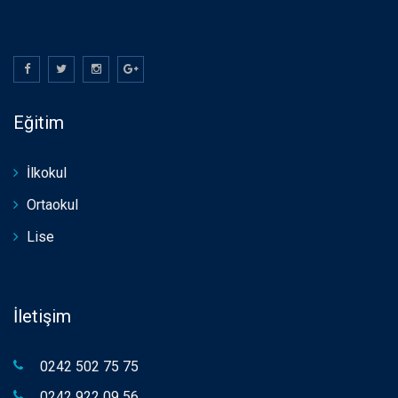
Eğitim
İlkokul
Ortaokul
Lise
İletişim
0242 502 75 75
0242 922 09 56