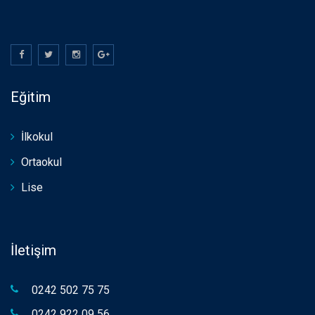
Eğitim
İlkokul
Ortaokul
Lise
İletişim
0242 502 75 75
0242 922 09 56