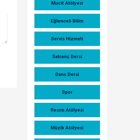
Mucit Atölyesi
Eğlenceli Bilim
Servis Hizmeti
Satranç Dersi
Dans Dersi
Spor
Resim Atölyesi
Müzik Atölyesi