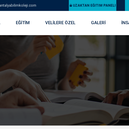
ntalyabilimkoleji.com
UZAKTAN EĞITIM PANELI
A
EĞİTİM
VELİLERE ÖZEL
GALERİ
İNS