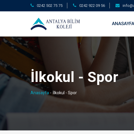
0242 502 75 75
0242 922 09 56
info@a
ANASAYF
İlkokul - Spor
Anasayfa
-
İlkokul - Spor