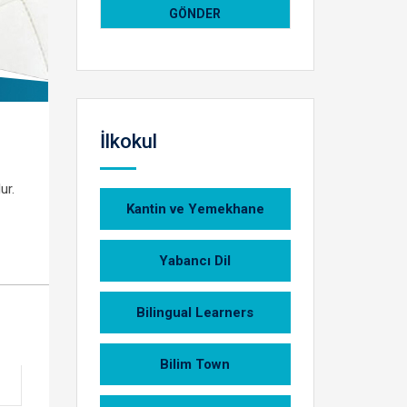
İlkokul
ur.
Kantin ve Yemekhane
Yabancı Dil
Bilingual Learners
Bilim Town